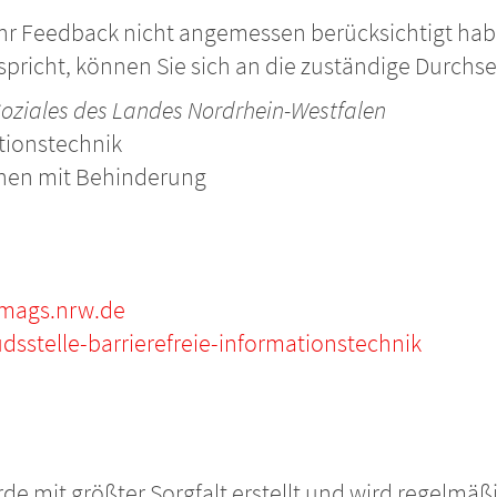
r Ihr Feedback nicht angemessen berücksichtigt ha
tspricht, können Sie sich an die zuständige Durchs
 Soziales des Landes Nordrhein-Westfalen
ationstechnik
chen mit Behinderung
@mags.nrw.de
stelle-barrierefreie-informationstechnik
rde mit größter Sorgfalt erstellt und wird regelmäßi