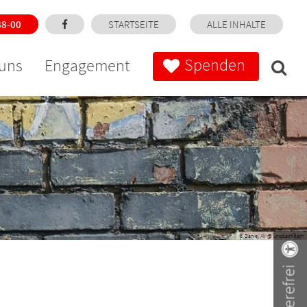
38-00
STARTSEITE
ALLE INHALTE
Spenden
uns
Engagement
© Daniel Ali @ unsplash.com
Barrierefrei