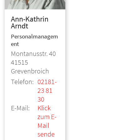
Ann-Kathrin
Arndt
Personalmanagem
ent
© Erzbistum Köln
Montanusstr. 40
41515
Grevenbroich
Telefon:
02181-
23 81
30
E-Mail:
Klick
zum E-
Mail
sende