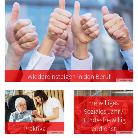
Wiedereinsteigen in den Beruf
© Adobe Stock
Freiwilliges
Soziales Jahr /
Bundesfreiwillig
Praktika
endienst
© Adobe Stock
© Adobe Stock