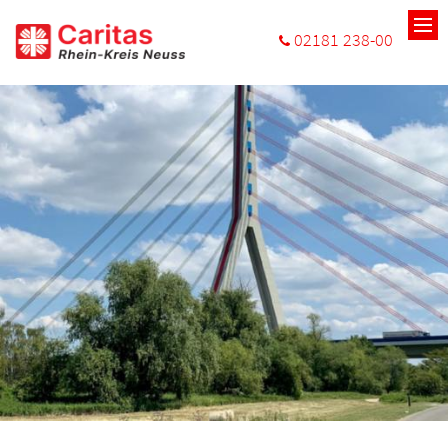
Zum Inhalt springen
02181 238-00