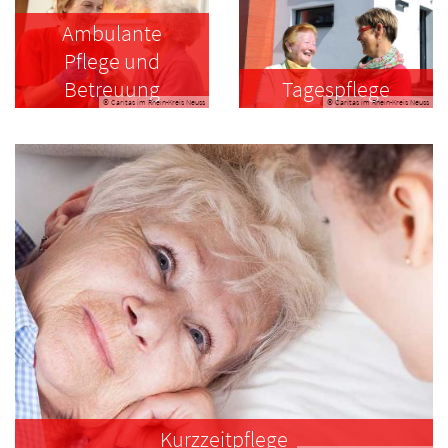
Ambulante
Pflege und
Betreuung
Tagespflege
© Caritas im Rhein-Kreis Neuss
© Caritas im Rhein-Kreis Neuss
Kurzzeitpflege