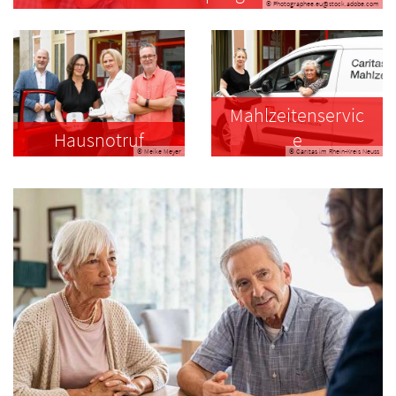
© Photographee.eu@stock.adobe.com
Mahlzeitenservic
Hausnotruf
e
© Meike Meyer
© Caritas im Rhein-Kreis Neuss