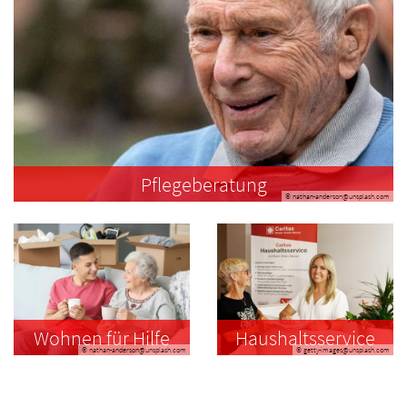
Pflegeberatung
© nathan-anderson@unsplash.com
Wohnen für Hilfe
Haushaltsservice
© nathan-anderson@unsplash.com
© getty-images@unsplash.com