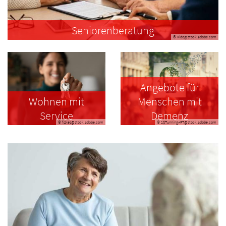
Seniorenberatung
© Rido@stock.adobe.com
Angebote für
Wohnen mit
Menschen mit
Service
Demenz
© fizkes@stock.adobe.com
© 1STunningART@stock.adobe.com