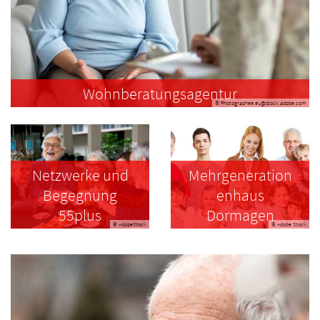
Wohnberatungsagentur
© Photographee.eu@stock.adobe.com
Netzwerke und
Mehrgeneration
Begegnung
enhaus
55plus
Dormagen
© AdobeStock
© Adobe Stock