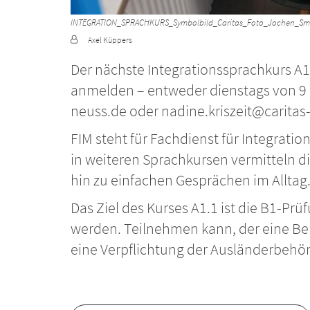
INTEGRATION_SPRACHKURS_Symbolbild_Caritas_Foto_Jochen_Sm
Von:
Axel Küppers
Der nächste Integrationssprachkurs A1.
anmelden – entweder dienstags von 9 bi
neuss.de oder nadine.kriszeit@caritas
FIM steht für Fachdienst für Integratio
in weiteren Sprachkursen vermitteln 
hin zu einfachen Gesprächen im Alltag
Das Ziel des Kurses A1.1 ist die B1-P
werden. Teilnehmen kann, der eine Be
eine Verpflichtung der Ausländerbehör