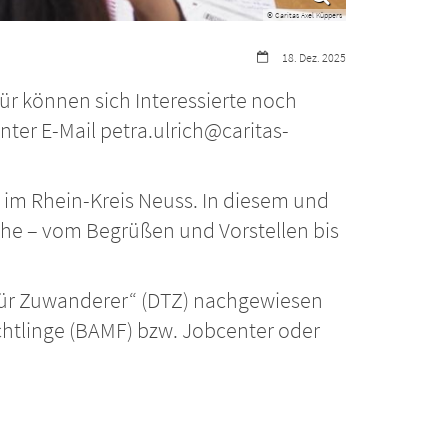
© Caritas Axel Küppers
Datum:
18. Dez. 2025
ür können sich Interessierte noch
ter E-Mail petra.ulrich@caritas-
as im Rhein-Kreis Neuss. In diesem und
he – vom Begrüßen und Vorstellen bis
 für Zuwanderer“ (DTZ) nachgewiesen
htlinge (BAMF) bzw. Jobcenter oder