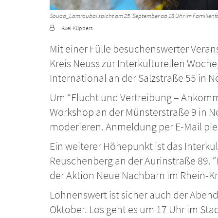
Souad_Lamroubal spicht am 25. September ab 18 Uhr im Familienfo
Von:
Axel Küppers
Mit einer Fülle besuchenswerter Verans
Kreis Neuss zur Interkulturellen Woc
International an der Salzstraße 55 in N
Um “Flucht und Vertreibung – Ankomme
Workshop an der Münsterstraße 9 in Neus
moderieren. Anmeldung per E-Mail pie
Ein weiterer Höhepunkt ist das Interku
Reuschenberg an der Aurinstraße 89. “
der Aktion Neue Nachbarn im Rhein-Kre
Lohnenswert ist sicher auch der Abend
Oktober. Los geht es um 17 Uhr im Stad