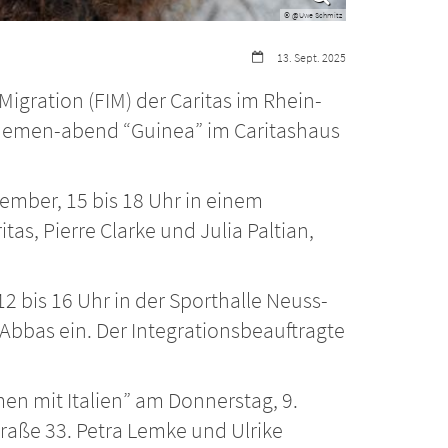
© @Uwe Schmitz
Datum:
13. Sept. 2025
Migration (FIM) der Caritas im Rhein-
Themen-abend “Guinea” im Caritashaus
mber, 15 bis 18 Uhr in einem
as, Pierre Clarke und Julia Paltian,
2 bis 16 Uhr in der Sporthalle Neuss-
Abbas ein. Der Integrationsbeauftragte
en mit Italien” am Donnerstag, 9.
traße 33. Petra Lemke und Ulrike