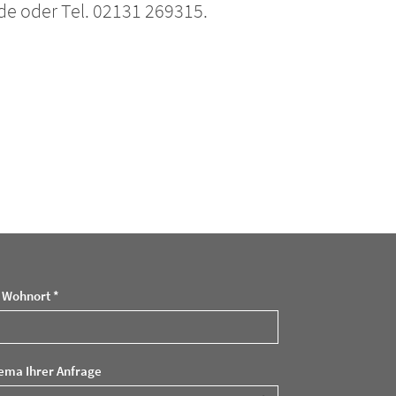
e oder Tel. 02131 269315.
r Wohnort *
ema Ihrer Anfrage