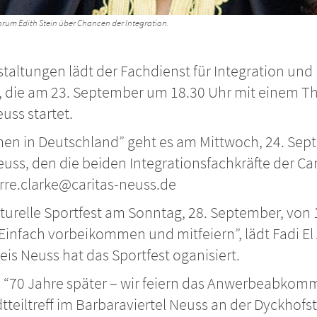
rum Edith Stein über Chancen der Integration.
taltungen lädt der Fachdienst für Integration und 
he, die am 23. September um 18.30 Uhr mit einem 
euss startet.
n in Deutschland” geht es am Mittwoch, 24. Septe
s, den die beiden Integrationsfachkräfte der Carit
rre.clarke@caritas-neuss.de
lturelle Sportfest am Sonntag, 28. September, von 1
Einfach vorbeikommen und mitfeiern”, lädt Fadi El 
is Neuss hat das Sportfest oganisiert.
 “70 Jahre später – wir feiern das Anwerbeabkomm
tteiltreff im Barbaraviertel Neuss an der Dyckhofs