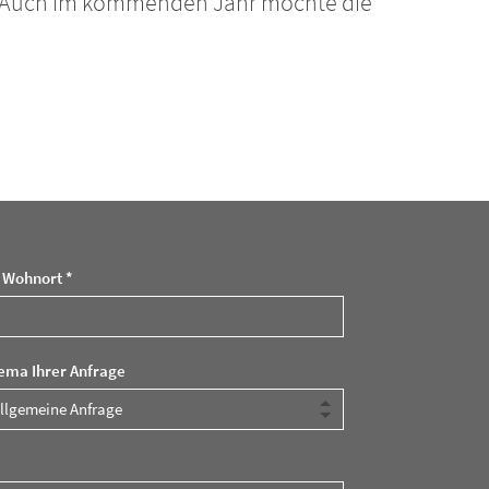
d.“ Auch im kommenden Jahr möchte die
r Wohnort *
ema Ihrer Anfrage