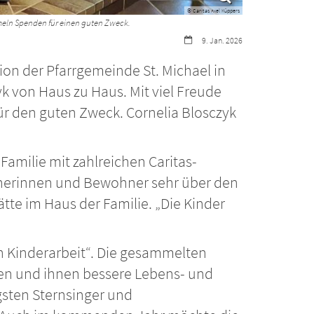
© Caritas Axel Küppers
mmeln Spenden für einen guten Zweck.
Datum:
9. Jan. 2026
tion der Pfarrgemeinde St. Michael in
yk von Haus zu Haus. Mit viel Freude
r den guten Zweck. Cornelia Blosczyk
milie mit zahlreichen Caritas-
hnerinnen und Bewohner sehr über den
ätte im Haus der Familie. „Die Kinder
en Kinderarbeit“. Die gesammelten
en und ihnen bessere Lebens- und
gsten Sternsinger und