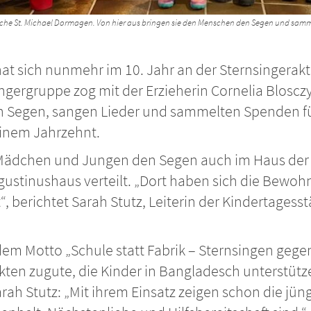
rrkirche St. Michael Dormagen. Von hier aus bringen sie den Menschen den Segen und sa
 hat sich nunmehr im 10. Jahr an der Sternsingerak
ngergruppe zog mit der Erzieherin Cornelia Bloscz
 Segen, sangen Lieder und sammelten Spenden fü
 einem Jahrzehnt.
dchen und Jungen den Segen auch im Haus der Fa
stinushaus verteilt. „Dort haben sich die Bewo
, berichtet Sarah Stutz, Leiterin der Kindertagesst
 dem Motto „Schule statt Fabrik – Sternsingen geg
en zugute, die Kinder in Bangladesch unterstütz
h Stutz: „Mit ihrem Einsatz zeigen schon die jün