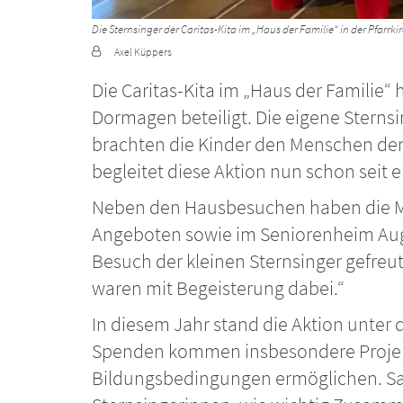
Die Sternsinger der Caritas-Kita im „Haus der Familie“ in der Pfa
Von:
Axel Küppers
Die Caritas-Kita im „Haus der Familie“
Dormagen beteiligt. Die eigene Sternsi
brachten die Kinder den Menschen den
begleitet diese Aktion nun schon seit
Neben den Hausbesuchen haben die Mä
Angeboten sowie im Seniorenheim Augu
Besuch der kleinen Sternsinger gefreut“
waren mit Begeisterung dabei.“
In diesem Jahr stand die Aktion unter
Spenden kommen insbesondere Projekt
Bildungsbedingungen ermöglichen. Sara