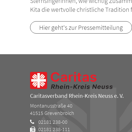
Sternsingerinnen, wie wichtig Zusamm
Kita die wertvolle christliche Tradition 
Hier geht's zur Pressemitteilung
Caritasverband Rhein-Kreis Neuss e. V.
Montanusstraße 40
41515
Grevenbroich
02181 238-00
02181 238-111