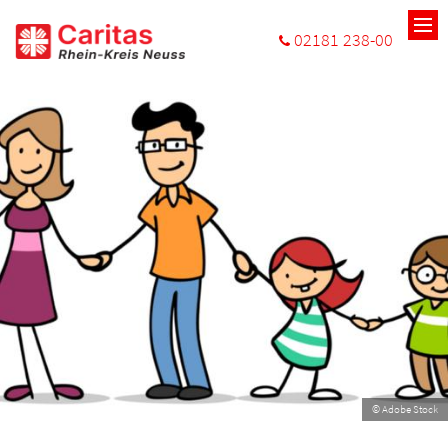
Zum Inhalt springen
02181 238-00
© Adobe Stock