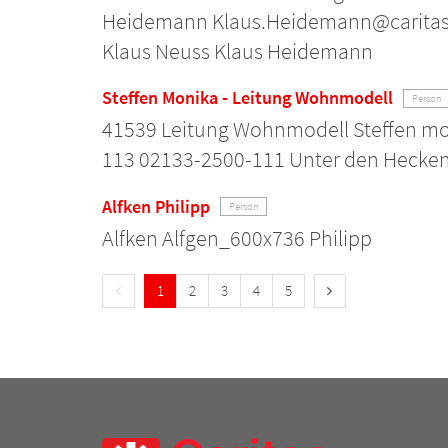
Heidemann Klaus.Heidemann@caritas-
Klaus Neuss Klaus Heidemann
Steffen Monika - Leitung Wohnmodell
Person
41539 Leitung Wohnmodell Steffen mo
113 02133-2500-111 Unter den Hecken
Alfken Philipp
Person
Alfken Alfgen_600x736 Philipp
Vorherige Seite
Nächste Seite
1
2
3
4
5