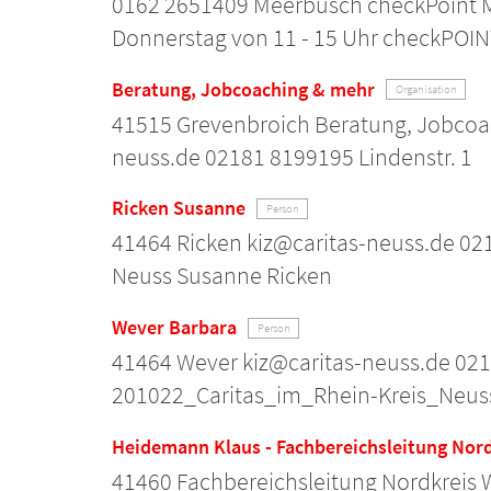
0162 2651409 Meerbusch checkPoint 
Donnerstag von 11 - 15 Uhr checkPOI
Beratung, Jobcoaching & mehr
Organisation
41515 Grevenbroich Beratung, Jobcoa
neuss.de 02181 8199195 Lindenstr. 1
Ricken Susanne
Person
41464 Ricken kiz@caritas-neuss.de 021
Neuss Susanne Ricken
Wever Barbara
Person
41464 Wever kiz@caritas-neuss.de 0213
201022_Caritas_im_Rhein-Kreis_Neus
Heidemann Klaus - Fachbereichsleitung Nord
41460 Fachbereichsleitung Nordkreis 