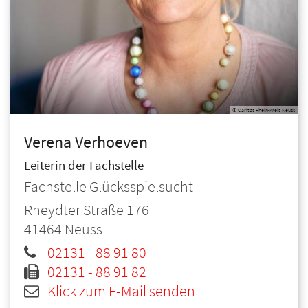
© Caritas Rhein-Kreis Neuss
Verena
Verhoeven
Leiterin der Fachstelle
Fachstelle Glücksspielsucht
Rheydter Straße 176
41464
Neuss
02131 - 88 91 80
02131 - 88 91 82
Klick zum E-Mail senden